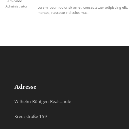
amicaldo
Administrator
Lorem ipsum dolor sit amet, consectetuer adipiscing eli
montes, nascetur ridiculus mus.
Adresse
Wilhelm-Röntgen-Realschule
Kreuzstraße 159