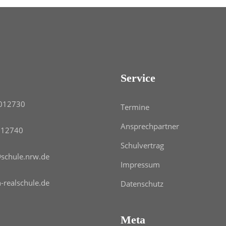
Service
012730
Termine
Ansprechpartner
012740
Schulvertrag
chule.nrw.de
Impressum
-realschule.de
Datenschutz
Meta