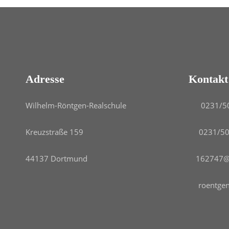
Adresse
Kontakt
Wilhelm-Röntgen-Realschule
0231/5
Kreuzstraße 159
0231/5
44137 Dortmund
162747@s
roentgen