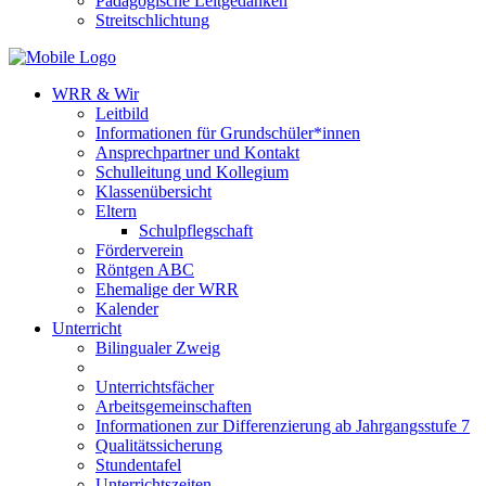
Pädagogische Leitgedanken
Streitschlichtung
WRR & Wir
Leitbild
Informationen für Grundschüler*innen
Ansprechpartner und Kontakt
Schulleitung und Kollegium
Klassenübersicht
Eltern
Schulpflegschaft
Förderverein
Röntgen ABC
Ehemalige der WRR
Kalender
Unterricht
Bilingualer Zweig
Unterrichtsfächer
Arbeitsgemeinschaften
Informationen zur Differenzierung ab Jahrgangsstufe 7
Qualitätssicherung
Stundentafel
Unterrichtszeiten