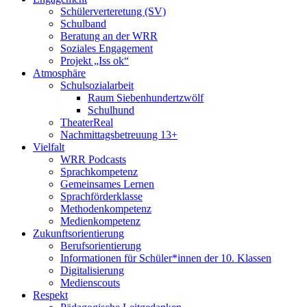
Schülerverteretung (SV)
Schulband
Beratung an der WRR
Soziales Engagement
Projekt „Iss ok“
Atmosphäre
Schulsozialarbeit
Raum Siebenhundertzwölf
Schulhund
TheaterReal
Nachmittagsbetreuung 13+
Vielfalt
WRR Podcasts
Sprachkompetenz
Gemeinsames Lernen
Sprachförderklasse
Methodenkompetenz
Medienkompetenz
Zukunftsorientierung
Berufsorientierung
Informationen für Schüler*innen der 10. Klassen
Digitalisierung
Medienscouts
Respekt