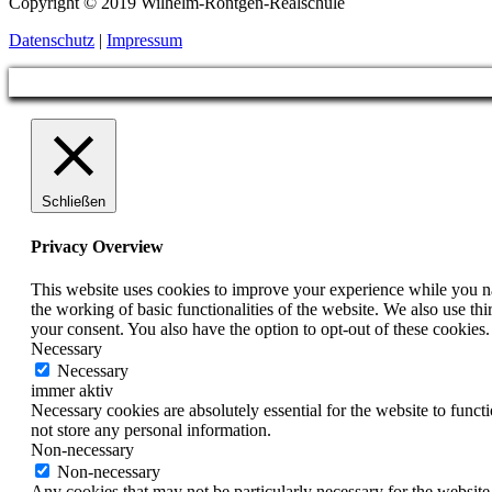
Copyright © 2019 Wilhelm-Röntgen-Realschule
Datenschutz
|
Impressum
Schließen
Privacy Overview
This website uses cookies to improve your experience while you nav
the working of basic functionalities of the website. We also use t
your consent. You also have the option to opt-out of these cookies
Necessary
Necessary
immer aktiv
Necessary cookies are absolutely essential for the website to funct
not store any personal information.
Non-necessary
Non-necessary
Any cookies that may not be particularly necessary for the website 