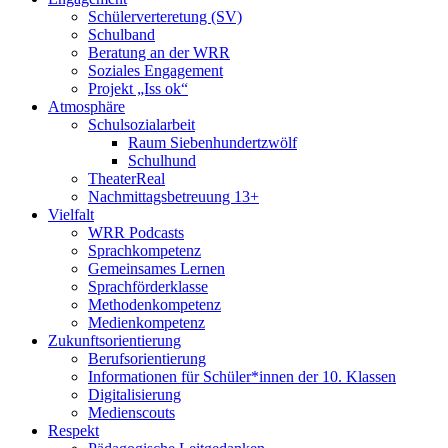
Schülerverteretung (SV)
Schulband
Beratung an der WRR
Soziales Engagement
Projekt „Iss ok“
Atmosphäre
Schulsozialarbeit
Raum Siebenhundertzwölf
Schulhund
TheaterReal
Nachmittagsbetreuung 13+
Vielfalt
WRR Podcasts
Sprachkompetenz
Gemeinsames Lernen
Sprachförderklasse
Methodenkompetenz
Medienkompetenz
Zukunftsorientierung
Berufsorientierung
Informationen für Schüler*innen der 10. Klassen
Digitalisierung
Medienscouts
Respekt