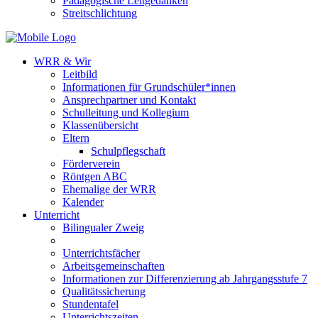
Pädagogische Leitgedanken
Streitschlichtung
WRR & Wir
Leitbild
Informationen für Grundschüler*innen
Ansprechpartner und Kontakt
Schulleitung und Kollegium
Klassenübersicht
Eltern
Schulpflegschaft
Förderverein
Röntgen ABC
Ehemalige der WRR
Kalender
Unterricht
Bilingualer Zweig
Unterrichtsfächer
Arbeitsgemeinschaften
Informationen zur Differenzierung ab Jahrgangsstufe 7
Qualitätssicherung
Stundentafel
Unterrichtszeiten