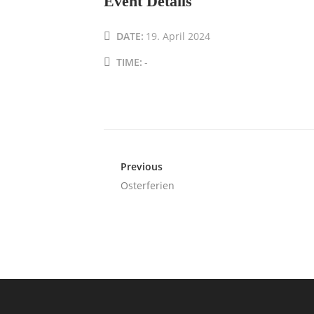
Event Details
DATE:
19. April 2024
TIME:
-
Previous
Osterferien