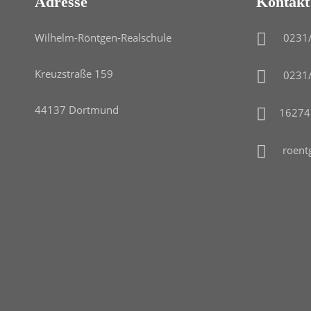
Adresse
Kontakt
Wilhelm-Röntgen-Realschule
0231
Kreuzstraße 159
0231
44137 Dortmund
16274
roent