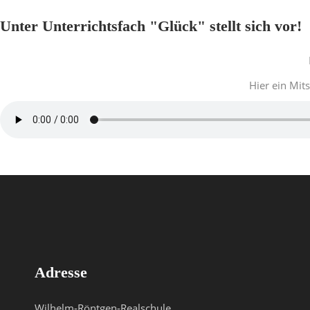
Unter Unterrichtsfach "Glück" stellt sich vor!
Hier ein Mit
Adresse
Wilhelm-Röntgen-Realschule